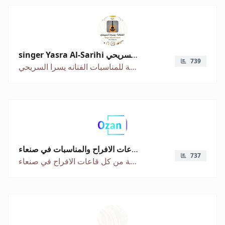
singer Yasra Al-Sarihi الفنانة يسرى السريحي
739
الفنانة اليمنية يسرى السريحي يمكنكم الاستماع الى الاغاني والحجز عبر شركة حلم العاصمة للمناسبات الفنانه يسرا السريحي
اسعار قاعات الافراح والمناسبات في صنعاء
737
نتيح لك معرفة كل اسعار قاعات الافراح في صنعاء عروض وتخفيضات موسمية من كل قاعات الافراح في صنعاء