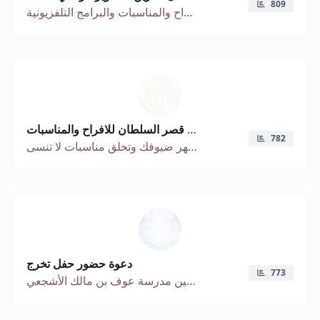
809
تشرين للتصوير افضل معمل تصوير في اليمن متخصص في الافراح والمناسبات والبرامج التلفزيونية
قاعة قصر السلطان للافراح والمناسبات
782
تفاصيل كلاسيكية تبهر ضيوفك وتخلق مناسبات لا تنسى
دعوة حضور حفل تخرج
773
خريجين مدرسة عوف بن مالك الأشجعي