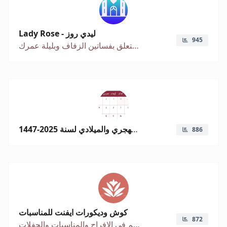
Lady Rose - ليدي روز
945
في تعز كل ما يتعلق بفساتين الزفاف وبليلة عمرك
التقويم الهجري والميلادي لسنة 2025-1447
886
كوش وديكورات ايفنت للمناسبات
872
عالم في الافراح والمناسبات والحفلات