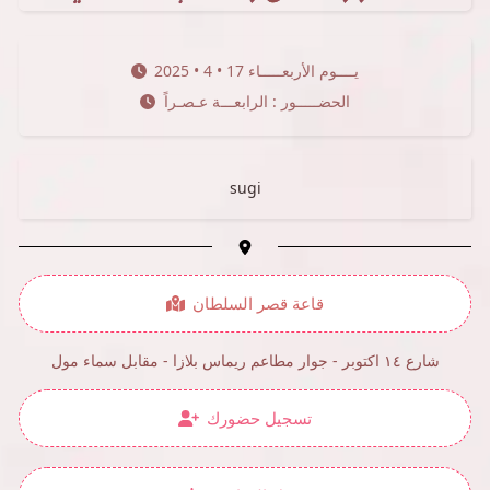
2025 • 4 • 17 يــــوم الأربعـــــاء
الحضـــــور : الرابعـــة عـصـراً
sugi
قاعة قصر السلطان
شارع ١٤ اكتوبر - جوار مطاعم ريماس بلازا - مقابل سماء مول
تسجيل حضورك