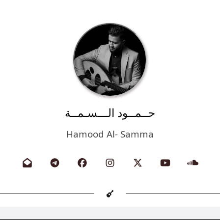
حــمــود الـــسـمــة
Hamood Al- Samma