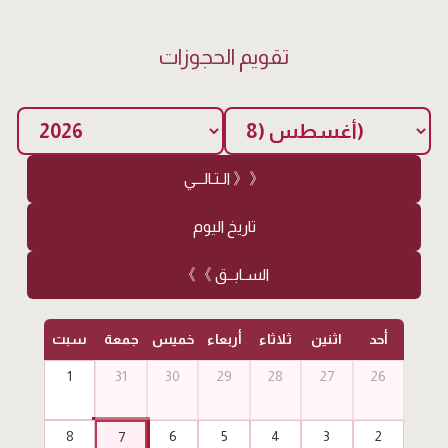
تقويم الحجوزات
الـتـالـــي 》》
تاريخ اليوم
《《 السـابــق
أحد
اثنين
ثلاثاء
أربعاء
خميس
جمعة
سبت
1
31
30
29
28
27
26
8
6
5
4
3
2
7