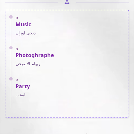
◇
Music
ديجي لوزان
◇
Photoghraphe
ريهام الاصبحي
◇
Party
ايفنت