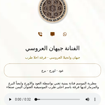
الفنانة جيهان العروسي
جيهان وانجيلا العروسي - فرقة احلا طرب
عود - اورج - برع
مطربة الموسم فنانة يمنية تغني بواسطة العود والاورج وايضاً البرع
والمزمار لديها فرقة باسم احلى طرب الموسيقية العنوان اليمن صنعاء