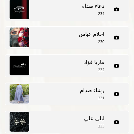
دعاء صدام
234
احلام عباس
230
ماريا فؤاد
232
رشاء صدام
231
ليلى علي
233