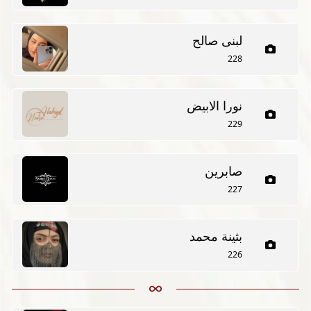
لبنى صالح
228
نورا الابيض
229
صابرين
227
بثينة محمد
226