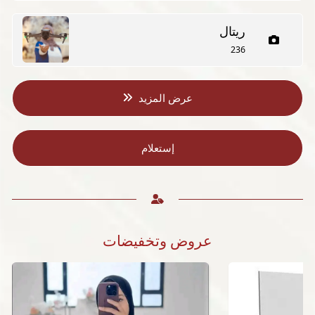
ريتال
236
عرض المزيد
إستعلام
عروض وتخفيضات