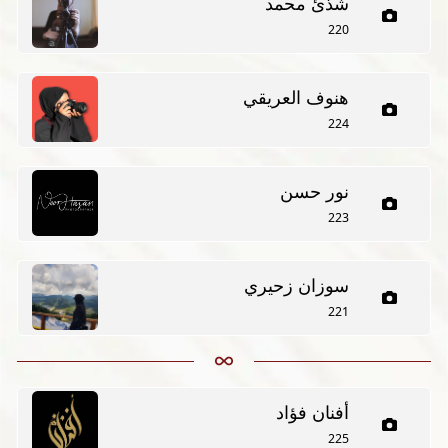
شذئ محمد
220
هنوف العريقي
224
نور حسن
223
سوزان زحيري
221
أفنان فؤاد
225