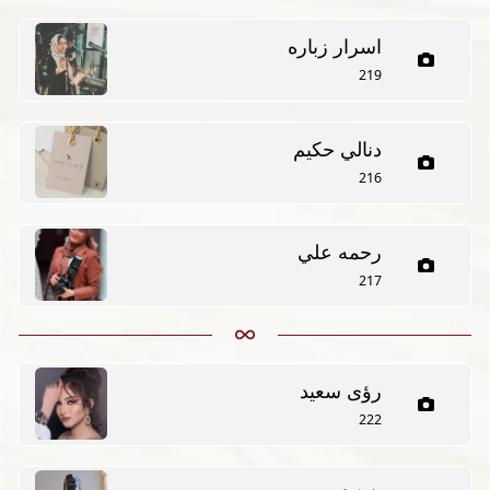
اسرار زباره
219
دنالي حكيم
216
رحمه علي
217
رؤى سعيد
222